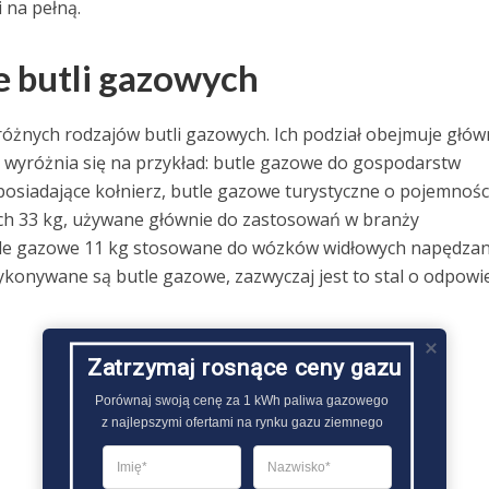
 na pełną.
e butli gazowych
żnych rodzajów butli gazowych. Ich podział obejmuje głów
 wyróżnia się na przykład: butle gazowe do gospodarstw
osiadające kołnierz, butle gazowe turystyczne o pojemnośc
ach 33 kg, używane głównie do zastosowań w branży
le gazowe 11 kg stosowane do wózków widłowych napędza
 wykonywane są butle gazowe, zazwyczaj jest to stal o odpowi
Zatrzymaj rosnące ceny gazu
Porównaj swoją cenę za 1 kWh paliwa gazowego

z najlepszymi ofertami na rynku gazu ziemnego