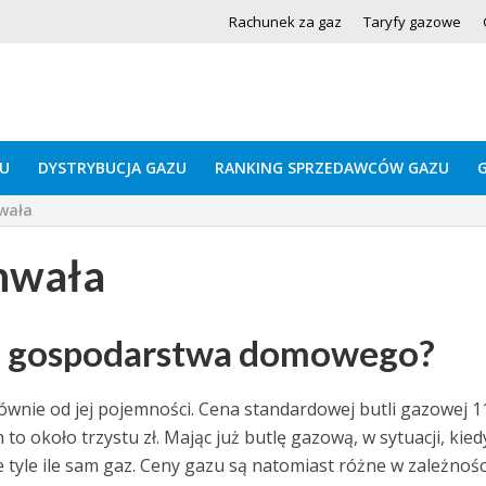
Rachunek za gaz
Taryfy gazowe
U
DYSTRYBUCJA GAZU
RANKING SPRZEDAWCÓW GAZU
wała
hwała
do gospodarstwa domowego?
ównie od jej pojemności. Cena standardowej butli gazowej 1
 około trzystu zł. Mając już butlę gazową, w sytuacji, kiedy
e tyle ile sam gaz. Ceny gazu są natomiast różne w zależnośc