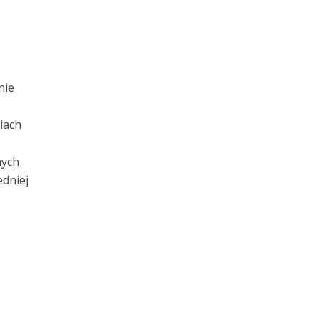
nie
iach
nych
edniej