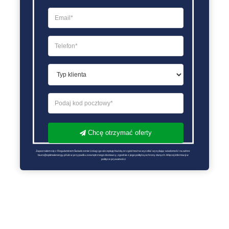
Chcę otrzymać oferty
Zapoznałem się z Regulaminem Świadczenie Usług i go akceptuję Każdą ze zgód można wycofać wysyłając wiadomość na adres 
biuro@optimalenergy.pl lub w przypadku zewnętrznego dostawcy, zgodnie z jego polityką ochrony danych. Więcej informacji w 
polityce prywatności