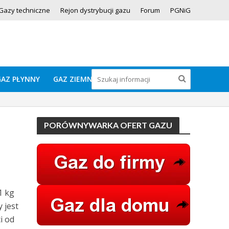
Gazy techniczne
Rejon dystrybucji gazu
Forum
PGNiG
GAZ PŁYNNY
GAZ ZIEMNY
PORÓWNYWARKA OFERT GAZU
1 kg
 jest
i od