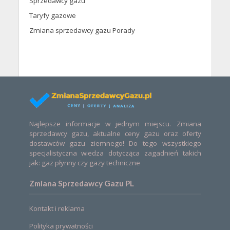
Sprzedawcy gazu
Taryfy gazowe
Zmiana sprzedawcy gazu Porady
Najlepsze informacje w jednym miejscu. Zmiana
sprzedawcy gazu, aktualne ceny gazu oraz oferty
dostawców gazu ziemnego! Do tego wszystkiego
specjalistyczna wiedza dotycząca zagadnień takich
jak: gaz płynny czy gazy techniczne
Zmiana Sprzedawcy Gazu PL
Kontakt i reklama
Polityka prywatności