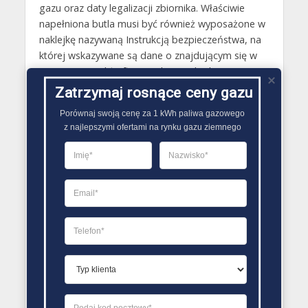
gazu oraz daty legalizacji zbiornika. Właściwie
napełniona butla musi być również wyposażone w
naklejkę nazywaną Instrukcją bezpieczeństwa, na
której wskazywane są dane o znajdującym się w
niej gazie, a także firmie odpowiedzialnej za
tankowanie butli gazowej. Oprócz tego wszystkie
Zatrzymaj rosnące ceny gazu
kupowane butle koniecznie powinny posiadać
Porównaj swoją cenę za 1 kWh paliwa gazowego

specjalną zaślepkę zlokalizowaną na zaworze,
z najlepszymi ofertami na rynku gazu ziemnego
która zabezpiecza przed ulatnianiem się gazu oraz
folię termokurczliwą, która jest pewnym rodzajem
plomby gwarantującej, że butla jest napełniona..
PORÓWNYWARKA OFERT GAZU