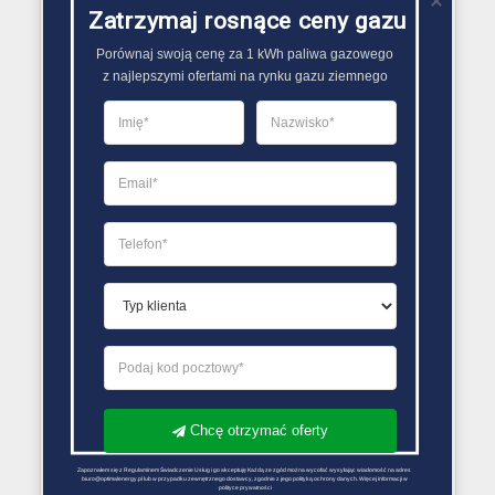
częścią instalacji LPG..
Zatrzymaj rosnące ceny gazu
Porównaj swoją cenę za 1 kWh paliwa gazowego

PORÓWNYWARKA OFERT GAZU
z najlepszymi ofertami na rynku gazu ziemnego
Chcę otrzymać oferty
Zapoznałem się z Regulaminem Świadczenie Usług i go akceptuję Każdą ze zgód można wycofać wysyłając wiadomość na adres 
biuro@optimalenergy.pl lub w przypadku zewnętrznego dostawcy, zgodnie z jego polityką ochrony danych. Więcej informacji w 
polityce prywatności