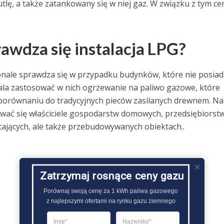
tlę, a także zatankowany się w niej gaz. W związku z tym ce
awdza się instalacja LPG?
konale sprawdza się w przypadku budynków, które nie posiad
ala zastosować w nich ogrzewanie na paliwo gazowe, które
w porównaniu do tradycyjnych pieców zasilanych drewnem. Na
ać się właściciele gospodarstw domowych, przedsiębiorstw
ających, ale także przebudowywanych obiektach..
Zatrzymaj rosnące ceny gazu
Porównaj swoją cenę za 1 kWh paliwa gazowego

z najlepszymi ofertami na rynku gazu ziemnego