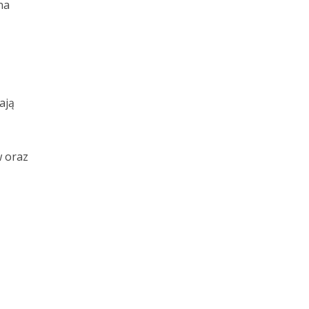
na
ają
 oraz