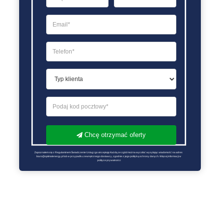
Chcę otrzymać oferty
Zapoznałem się z Regulaminem Świadczenie Usług i go akceptuję Każdą ze zgód można wycofać wysyłając wiadomość na adres 
biuro@optimalenergy.pl lub w przypadku zewnętrznego dostawcy, zgodnie z jego polityką ochrony danych. Więcej informacji w 
polityce prywatności