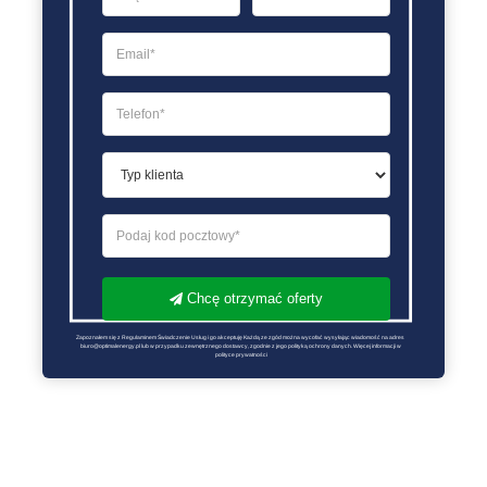
Chcę otrzymać oferty
Zapoznałem się z Regulaminem Świadczenie Usług i go akceptuję Każdą ze zgód można wycofać wysyłając wiadomość na adres 
biuro@optimalenergy.pl lub w przypadku zewnętrznego dostawcy, zgodnie z jego polityką ochrony danych. Więcej informacji w 
polityce prywatności