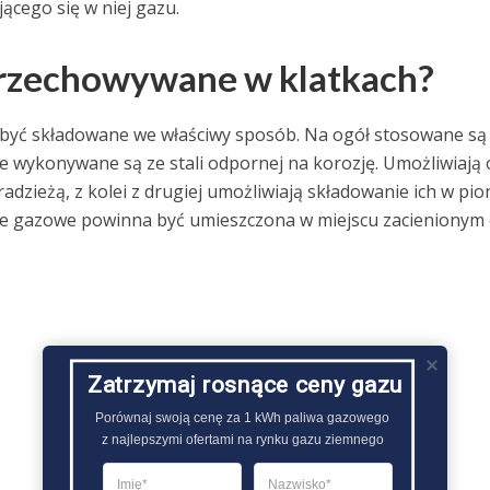
ącego się w niej gazu.
przechowywane w klatkach?
 być składowane we właściwy sposób. Na ogół stosowane są
e wykonywane są ze stali odpornej na korozję. Umożliwiają 
adzieżą, z kolei z drugiej umożliwiają składowanie ich w pi
tle gazowe powinna być umieszczona w miejscu zacienionym
Zatrzymaj rosnące ceny gazu
Porównaj swoją cenę za 1 kWh paliwa gazowego

z najlepszymi ofertami na rynku gazu ziemnego