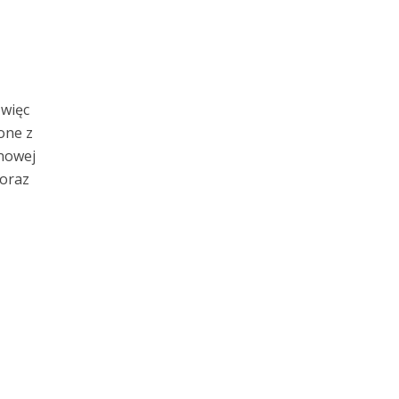
 więc
one z
onowej
 oraz