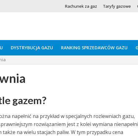
Rachunek za gaz
Taryfy gazowe
U
DYSTRYBUCJA GAZU
RANKING SPRZEDAWCÓW GAZU
nia
ownia
tle gazem?
ożna napełnić na przykład w specjalnych rozlewniach gazu,
e sprawniejszym rozwiązaniem jest z kolei wymiana nienapełn
h także na wielu stacjach paliw. W tym przypadku cena