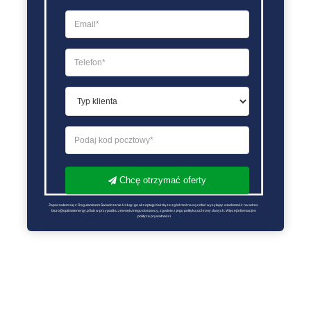
Chcę otrzymać oferty
Zapoznałem się z Regulaminem Świadczenie Usług i go akceptuję Każdą ze zgód można wycofać wysyłając wiadomość na adres 
biuro@optimalenergy.pl lub w przypadku zewnętrznego dostawcy, zgodnie z jego polityką ochrony danych. Więcej informacji w 
polityce prywatności