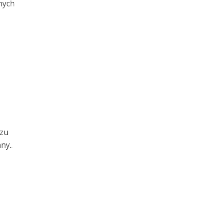
nych
azu
ny..