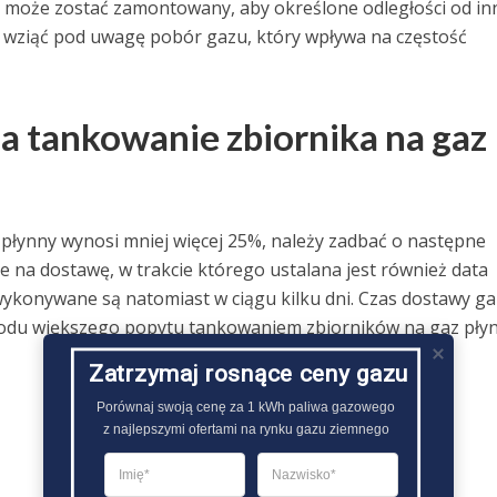
zaj może zostać zamontowany, aby określone odległości od in
 wziąć pod uwagę pobór gazu, który wpływa na częstość
na tankowanie zbiornika na gaz
 płynny wynosi mniej więcej 25%, należy zadbać o następne
 na dostawę, w trakcie którego ustalana jest również data
wykonywane są natomiast w ciągu kilku dni. Czas dostawy g
owodu większego popytu tankowaniem zbiorników na gaz płyn
Zatrzymaj rosnące ceny gazu
Porównaj swoją cenę za 1 kWh paliwa gazowego

z najlepszymi ofertami na rynku gazu ziemnego