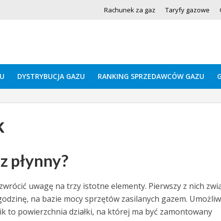
Rachunek za gaz
Taryfy gazowe
U
DYSTRYBUCJA GAZU
RANKING SPRZEDAWCÓW GAZU
k
az płynny?
zwrócić uwagę na trzy istotne elementy. Pierwszy z nich zwi
godzinę, na bazie mocy sprzętów zasilanych gazem. Umożliw
nik to powierzchnia działki, na której ma być zamontowany