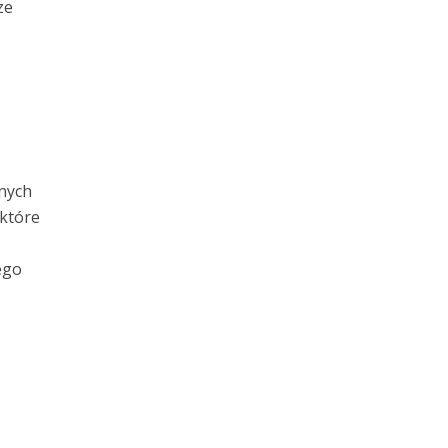
ze
anych
 które
ego