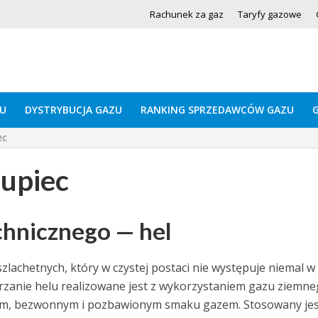
Rachunek za gaz
Taryfy gazowe
U
DYSTRYBUCJA GAZU
RANKING SPRZEDAWCÓW GAZU
ec
kupiec
chnicznego — hel
zlachetnych, który w czystej postaci nie występuje niemal w
zanie helu realizowane jest z wykorzystaniem gazu ziemne
cznym, bezwonnym i pozbawionym smaku gazem. Stosowany jes