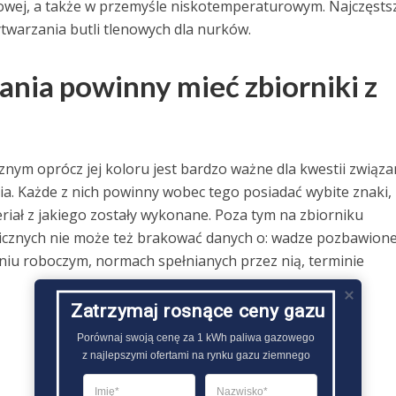
zowej, a także w przemyśle niskotemperaturowym. Najczęsts
twarzania butli tlenowych dla nurków.
nia powinny mieć zbiorniki z
nym oprócz jej koloru jest bardzo ważne dla kwestii związ
a. Każde z nich powinny wobec tego posiadać wybite znaki,
riał z jakiego zostały wykonane. Poza tym na zbiorniku
cznych nie może też brakować danych o: wadze pozbawion
niu roboczym, normach spełnianych przez nią, terminie
Zatrzymaj rosnące ceny gazu
Porównaj swoją cenę za 1 kWh paliwa gazowego

z najlepszymi ofertami na rynku gazu ziemnego