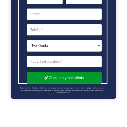
Chcę otrzymać oferty
Zapoznałem się z Regulaminem Świadczenie Usług i go akceptuję Każdą ze zgód można wycofać wysyłając wiadomość na adres 
biuro@optimalenergy.pl lub w przypadku zewnętrznego dostawcy, zgodnie z jego polityką ochrony danych. Więcej informacji w 
polityce prywatności