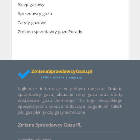
Sklep gazowy
Sprzedawcy gazu
Taryfy gazowe
Zmiana sprzedawcy gazu Porady
Najlepsze informacje w jednym miejscu. Zmiana
sprzedawcy gazu, aktualne ceny gazu oraz oferty
dostawców gazu ziemnego! Do tego wszystkiego
specjalistyczna wiedza dotycząca zagadnień takich
jak: gaz płynny czy gazy techniczne
Zmiana Sprzedawcy Gazu PL