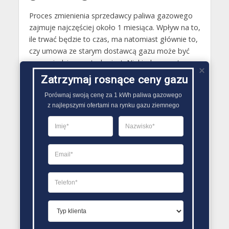
Proces zmienienia sprzedawcy paliwa gazowego
zajmuje najczęściej około 1 miesiąca. Wpływ na to,
ile trwać będzie to czas, ma natomiast głównie to,
czy umowa ze starym dostawcą gazu może być
wypowiedziana natychmiast. Niekiedy zawarte w
niej bowiem podpunkty, wymuszają zaczekanie ze
Zatrzymaj rosnące ceny gazu
zmianą sprzedawcy paliwa gazowego do
Porównaj swoją cenę za 1 kWh paliwa gazowego

zakończenia umowy ze względu na kary. Poza tym
z najlepszymi ofertami na rynku gazu ziemnego
podczas zmienienia dostawcy gazu ziemnego
należy również wiedzieć, że Operator Systemu
Dystrybucyjnego ma 21 dni na rozpatrzenie
wniosku dotyczącego tej sprawy..
PORÓWNYWARKA OFERT GAZU