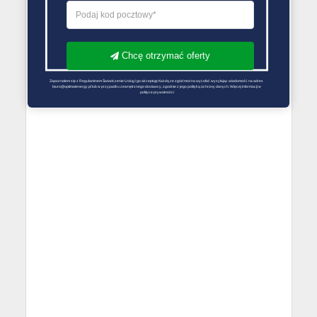
Chcę otrzymać oferty
Zapoznałem się z Regulaminem Świadczenie Usług i go akceptuję Każdą ze zgód można wycofać wysyłając wiadomość na adres 
biuro@optimalenergy.pl lub w przypadku zewnętrznego dostawcy, zgodnie z jego polityką ochrony danych. Więcej informacji w 
polityce prywatności