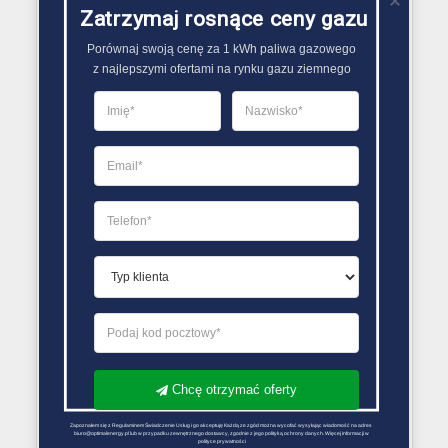
filtry, które są elementem instalacji LPG..
Zatrzymaj rosnące ceny gazu
Porównaj swoją cenę za 1 kWh paliwa gazowego

PORÓWNYWARKA OFERT GAZU
z najlepszymi ofertami na rynku gazu ziemnego
Chcę otrzymać oferty
Zapoznałem się z Regulaminem Świadczenie Usług i go akceptuję Każdą ze zgód można wycofać wysyłając wiadomość na adres 
biuro@optimalenergy.pl lub w przypadku zewnętrznego dostawcy, zgodnie z jego polityką ochrony danych. Więcej informacji w 
polityce prywatności