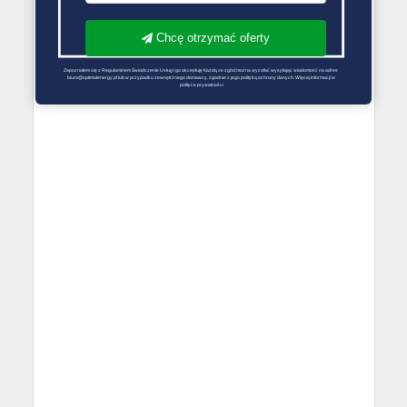
Chcę otrzymać oferty
Zapoznałem się z Regulaminem Świadczenie Usług i go akceptuję Każdą ze zgód można wycofać wysyłając wiadomość na adres 
biuro@optimalenergy.pl lub w przypadku zewnętrznego dostawcy, zgodnie z jego polityką ochrony danych. Więcej informacji w 
polityce prywatności