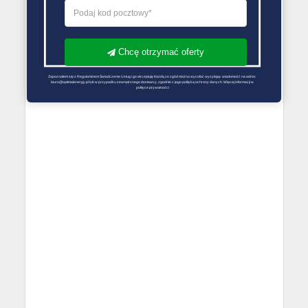
Chcę otrzymać oferty
Zapoznałem się z Regulaminem Świadczenie Usług i go akceptuję Każdą ze zgód można wycofać wysyłając wiadomość na adres 
biuro@optimalenergy.pl lub w przypadku zewnętrznego dostawcy, zgodnie z jego polityką ochrony danych. Więcej informacji w 
polityce prywatności