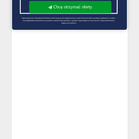
Chcę otrzymać oferty
Zapoznałem się z Regulaminem Świadczenie Usług i go akceptuję Każdą ze zgód można wycofać wysyłając wiadomość na adres 
biuro@optimalenergy.pl lub w przypadku zewnętrznego dostawcy, zgodnie z jego polityką ochrony danych. Więcej informacji w 
polityce prywatności