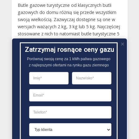
Butle gazowe turystyczne od klasycznych butli
gazowych do domu różnią się przede wszystkim
swoją wielkością. Zazwyczaj dostępne są one w
wersjach ważących 2 kg, 3 kg lub 5 kg. Najczęściej
stosowane z nich to natomiast butle turystyczne 5
kg, która mogą być wykorzystywane zarówno do
gotowania na kuchenkach turystycznych, jak i
Zatrzymaj rosnące ceny gazu
zapewniania ciepła pomieszczeń oraz kamperów z
Porównaj swoją cenę za 1 kWh paliwa gazowego

wykorzystaniem grzejnika na butle z gazem.
z najlepszymi ofertami na rynku gazu ziemnego
Zazwyczaj turystyczne butle gazowe wypełniane
są mieszaniną propanu i butanu. Ich stosunkowo
mała masa i rozmiar ułatwia z kolei używanie ich
na urlopie..
PORÓWNYWARKA OFERT GAZU