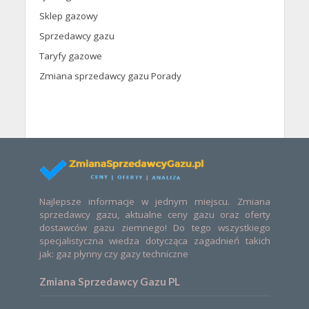
Sklep gazowy
Sprzedawcy gazu
Taryfy gazowe
Zmiana sprzedawcy gazu Porady
Najlepsze informacje w jednym miejscu. Zmiana
sprzedawcy gazu, aktualne ceny gazu oraz oferty
dostawców gazu ziemnego! Do tego wszystkiego
specjalistyczna wiedza dotycząca zagadnień takich
jak: gaz płynny czy gazy techniczne
Zmiana Sprzedawcy Gazu PL