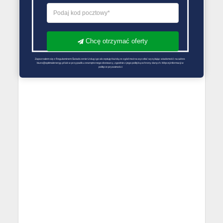
Chcę otrzymać oferty
Zapoznałem się z Regulaminem Świadczenie Usług i go akceptuję Każdą ze zgód można wycofać wysyłając wiadomość na adres 
biuro@optimalenergy.pl lub w przypadku zewnętrznego dostawcy, zgodnie z jego polityką ochrony danych. Więcej informacji w 
polityce prywatności