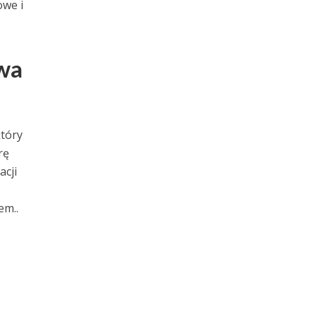
owe i
twa
tóry
rę
acji
em..