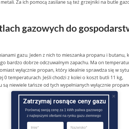
etali. Za ich pomocą zasilane są też grzejniki na butle gaz
butlach gazowych do gospodars
nami gazu. Jeden z nich to mieszanka propanu i butanu, k
 go bardzo dobrze odczuwalnym zapachu. Ma on temperatu
tomiast wyłącznie propan, który idealnie sprawdza się w sytu
0 temperaturach. Jeśli chodzi z kolei o koszt butli 11 kg,
 są niewiele tańsze od tych wypełnianych wyłącznie propan
Zatrzymaj rosnące ceny gazu
Porównaj swoją cenę za 1 kWh paliwa gazowego

z najlepszymi ofertami na rynku gazu ziemnego