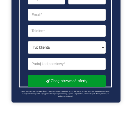
Chcę otrzymać oferty
Zapoznałem się z Regulaminem Świadczenie Usług i go akceptuję Każdą ze zgód można wycofać wysyłając wiadomość na adres 
biuro@optimalenergy.pl lub w przypadku zewnętrznego dostawcy, zgodnie z jego polityką ochrony danych. Więcej informacji w 
polityce prywatności