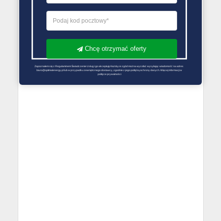
Chcę otrzymać oferty
Zapoznałem się z Regulaminem Świadczenie Usług i go akceptuję Każdą ze zgód można wycofać wysyłając wiadomość na adres 
biuro@optimalenergy.pl lub w przypadku zewnętrznego dostawcy, zgodnie z jego polityką ochrony danych. Więcej informacji w 
polityce prywatności