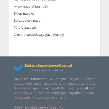
rynek gazu aktualności
Sklep gazowy
Sprzedawcy gazu
Taryfy gazowe
Zmiana sprzedawcy gazu Porady
Najlepsze informacje w jednym miejscu. Zmiana
sprzedawcy gazu, aktualne ceny gazu oraz oferty
dostawców gazu ziemnego! Do tego wszystkiego
specjalistyczna wiedza dotycząca zagadnień takich
jak: gaz płynny czy gazy techniczne
Zmiana Sprzedawcy Gazu PL