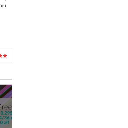
niu
h