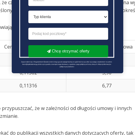
e, że czas trwania umowy będzie elastyczny i będzie można 
ślony jak również opcję podpisania umowy na czas nieokreś
iają się następująco:
Cena za kWh (brutto)
Opłata abonamentowa
Chcę otrzymać oferty
0,12162
3,57
Zapoznałem się z Regulaminem Świadczenie Usług i go akceptuję Każdą ze zgód można wycofać wysyłając wiadomość na adres 
biuro@optimalenergy.pl lub w przypadku zewnętrznego dostawcy, zgodnie z jego polityką ochrony danych. Więcej informacji w 
polityce prywatności
0,11562
5,90
0,11316
6,77
rzypuszczać, że w zależności od długości umowy i innych
zmianie.
ać do publikacji wszystkich danych dotyczących oferty, tak