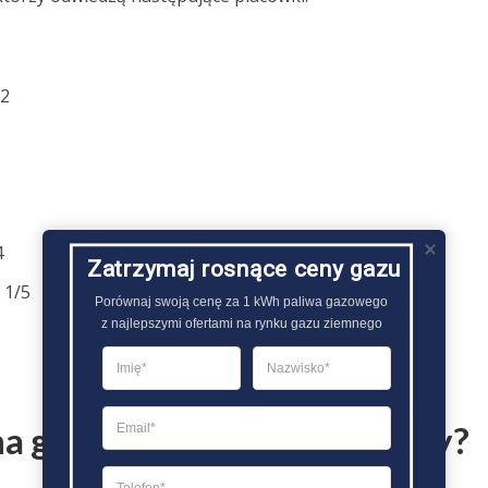
72
4
Zatrzymaj rosnące ceny gazu
 1/5
Porównaj swoją cenę za 1 kWh paliwa gazowego

z najlepszymi ofertami na rynku gazu ziemnego
na gazu i czas trwania umowy?