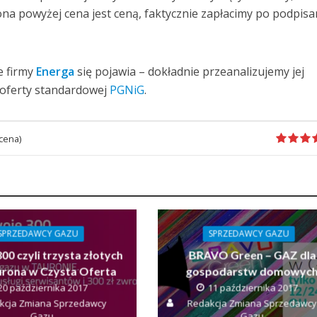
na powyżej cena jest ceną, faktycznie zapłacimy po podpisa
e firmy
Energa
się pojawia – dokładnie przeanalizujemy jej
 oferty standardowej
PGNiG
.
cena)
SPRZEDAWCY GAZU
SPRZEDAWCY GAZU
00 czyli trzysta złotych
BRAVO Green – GAZ dla
urona w Czysta Oferta
gospodarstw domowyc
20 października 2017
11 października 2017
kcja Zmiana Sprzedawcy
Redakcja Zmiana Sprzedawcy
Gazu
Gazu