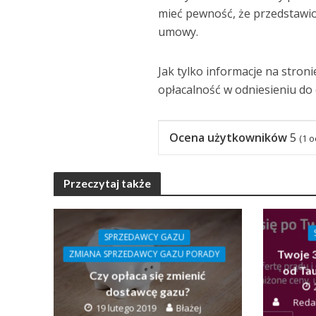
mieć pewność, że przedstawio
umowy.
Jak tylko informacje na stroni
opłacalność w odniesieniu do
Ocena użytkowników
5
(
1
o
Przeczytaj także
SPRZEDAWCY GAZU
Twoje 3
ZMIANA SPRZEDAWCY GAZU PORADY
od Ta
Czy opłaca się zmienić
dostawcę gazu?
Reda
19 lutego 2019
Błażej