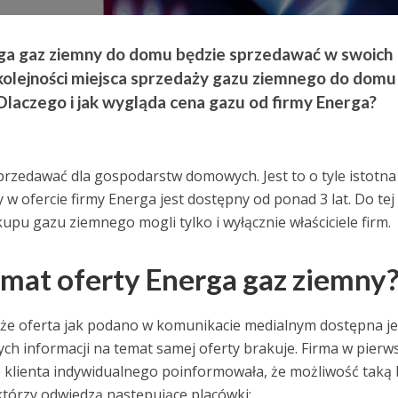
rga gaz ziemny do domu będzie sprzedawać w swoich
kolejności miejsca sprzedaży gazu ziemnego do domu
laczego i jak wygląda cena gazu od firmy Energa?
rzedawać dla gospodarstw domowych. Jest to o tyle istotna
 w ofercie firmy Energa jest dostępny od ponad 3 lat. Do tej
kupu gazu ziemnego mogli tylko i wyłącznie właściciele firm.
mat oferty Energa gaz ziemny
 że oferta jak podano w komunikacie medialnym dostępna je
ych informacji na temat samej oferty brakuje. Firma w pier
 klienta indywidualnego poinformowała, że możliwość taką
i, którzy odwiedzą następujące placówki: