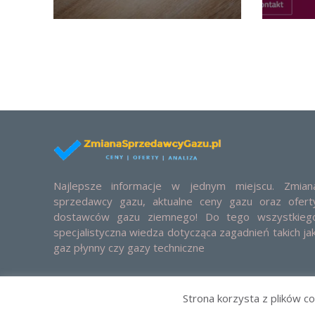
Najlepsze informacje w jednym miejscu. Zmian
sprzedawcy gazu, aktualne ceny gazu oraz ofert
dostawców gazu ziemnego! Do tego wszystkieg
specjalistyczna wiedza dotycząca zagadnień takich jak
gaz płynny czy gazy techniczne
Strona korzysta z plików co