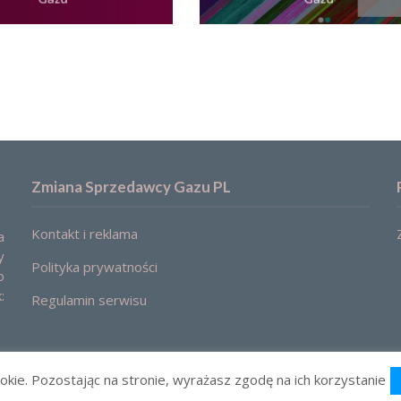
Zmiana Sprzedawcy Gazu PL
Kontakt i reklama
a
y
Polityka prywatności
o
:
Regulamin serwisu
okie. Pozostając na stronie, wyrażasz zgodę na ich korzystanie
2021 © Zmiana sprzedawcy gazu. Ceny, oferty, porównanie