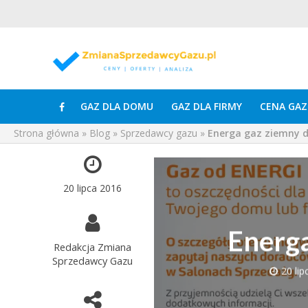
GAZ DLA DOMU
GAZ DLA FIRMY
CENA GAZ
Strona główna
»
Blog
»
Sprzedawcy gazu
»
Energa gaz ziemny 
20 lipca 2016
Energa
Redakcja Zmiana
Sprzedawcy Gazu
20 lip