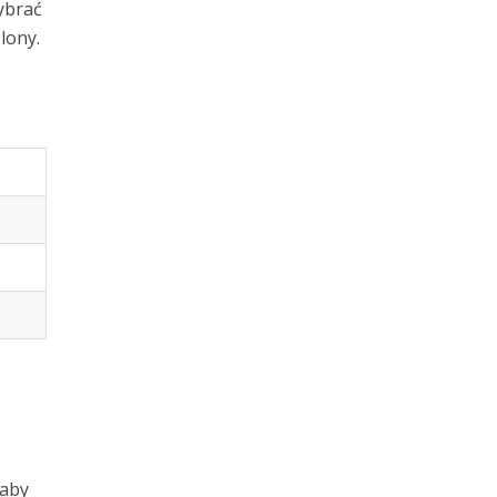
wybrać
lony.
 aby